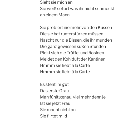
Sieht sie mich an
Sie weiß sofort was ihr nicht schmeckt
an einem Mann
Sie probiert nie mehr von den Küssen
Die sie hat runterstürzen müssen
Nascht nur die Bissen, die ihr munden
Die ganz gewissen süßen Stunden
Pickt sich die Trüffel und Rosinen
Meidet den Kohlduft der Kantinen
Hmmm sie liebt à la Carte
Hmmm sie liebt à la Carte
Es steht ihr gut
Das erste Grau
Man fühlt genau, viel mehr denn je
Ist sie jetzt Frau
Sie macht nicht an
Sie flirtet mild