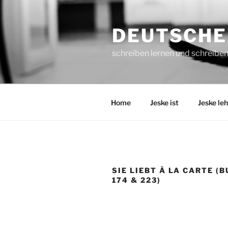
Zum
Inhalt
DEUTSCHE
springen
schreiben lernen und schreiben
Home
Jeske ist
Jeske leh
SIE LIEBT À LA CARTE (
174 & 223)