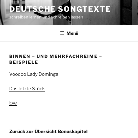
Zum
DEUTSCHE SONGTEXTE
Inhalt
schreiben lernen und schreiben lassen
springen
Menü
BINNEN – UND MEHRFACHREIME –
BEISPIELE
Voodoo Lady Dominga
Das letzte Stück
Eve
Zurück zur Übersicht Bonuskapitel