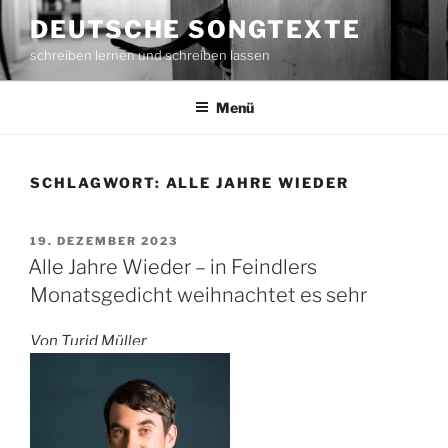
Zum
DEUTSCHE SONGTEXTE
Inhalt
schreiben lernen und schreiben lassen
springen
Menü
SCHLAGWORT: ALLE JAHRE WIEDER
VERÖFFENTLICHT
19. DEZEMBER 2023
AM
Alle Jahre Wieder – in Feindlers
Monatsgedicht weihnachtet es sehr
Von Turid Müller