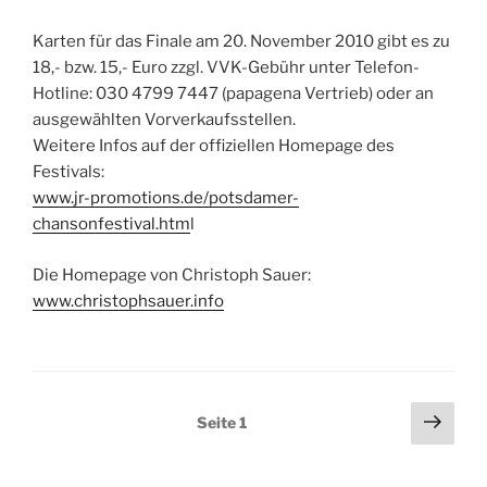
Karten für das Finale am 20. November 2010 gibt es zu
18,- bzw. 15,- Euro zzgl. VVK-Gebühr unter Telefon-
Hotline: 030 4799 7447 (papagena Vertrieb) oder an
ausgewählten Vorverkaufsstellen.
Weitere Infos auf der offiziellen Homepage des
Festivals:
www.jr-promotions.de/potsdamer-
chansonfestival.htm
l
Die Homepage von Christoph Sauer:
www.christophsauer.info
Beitragsnavigation
Näch
Seite
1
Seit