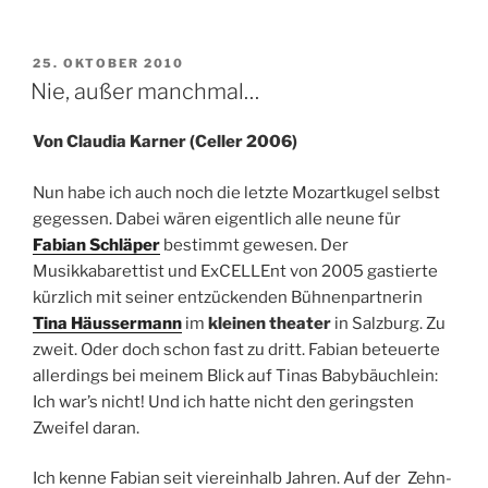
VERÖFFENTLICHT
25. OKTOBER 2010
AM
Nie, außer manchmal…
Von Claudia Karner (Celler 2006)
Nun habe ich auch noch die letzte Mozartkugel selbst
gegessen. Dabei wären eigentlich alle neune für
Fabian Schläper
bestimmt gewesen. Der
Musikkabarettist und ExCELLEnt von 2005 gastierte
kürzlich mit seiner entzückenden Bühnenpartnerin
Tina Häussermann
im
kleinen theater
in Salzburg. Zu
zweit. Oder doch schon fast zu dritt. Fabian beteuerte
allerdings bei meinem Blick auf Tinas Babybäuchlein:
Ich war’s nicht! Und ich hatte nicht den geringsten
Zweifel daran.
Ich kenne Fabian seit viereinhalb Jahren. Auf der Zehn-