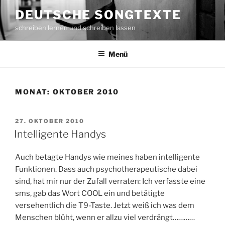
Zum
DEUTSCHE SONGTEXTE
Inhalt
schreiben lernen und schreiben lassen
springen
Menü
MONAT: OKTOBER 2010
VERÖFFENTLICHT
27. OKTOBER 2010
AM
Intelligente Handys
Auch betagte Handys wie meines haben intelligente
Funktionen. Dass auch psychotherapeutische dabei
sind, hat mir nur der Zufall verraten: Ich verfasste eine
sms, gab das Wort COOL ein und betätigte
versehentlich die T9-Taste. Jetzt weiß ich was dem
Menschen blüht, wenn er allzu viel verdrängt…………