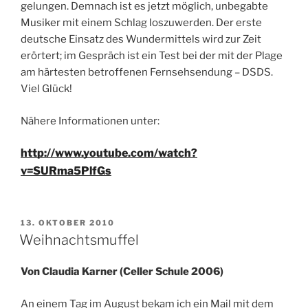
gelungen. Demnach ist es jetzt möglich, unbegabte
Musiker mit einem Schlag loszuwerden. Der erste
deutsche Einsatz des Wundermittels wird zur Zeit
erörtert; im Gespräch ist ein Test bei der mit der Plage
am härtesten betroffenen Fernsehsendung – DSDS.
Viel Glück!
Nähere Informationen unter:
http://www.youtube.com/watch?
v=SURma5PlfGs
VERÖFFENTLICHT
13. OKTOBER 2010
AM
Weihnachtsmuffel
Von Claudia Karner (Celler Schule 2006)
An einem Tag im August bekam ich ein Mail mit dem