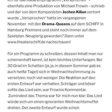
ich für das Kabarettprogramm „Versprochen“ –
ebenfalls eine Produktion von Michael Frowin – schrieb
und der von dem Komponisten
Jochen Kilian
vertont
wurde. „Versprochen“ hatte im vergangenen
November mit den
Drama-Queens
auf dem SCHIFF in
Hamburg Premiere und steht noch immer auf dem
Spielplan. Neugierig geworden? Dann unter
www.theaterschiff.de nachschauen!
Für ein Programm zu schreiben, dessen Inhalt man nur
schemenhaft kennt, ist kein leichtes Unterfangen. Bei
30 Grad im Schatten (ja, ja, in diesem Sommer gab es
auch heiße Tage!) sich in Weihnachtsstimmung zu
versetzen, noch viel weniger. Die Reaktion auf den
ersten Entwurf war verhalten. Schräger und böser
sollte das Lied sein, war Frowins Kommentar.
Zumindest das Thema war für mich nun klar: Das Lied
würde sich um einen ignoranten Weihnachtsmuffel
drehen. Der zweite Entwurf wurde schon