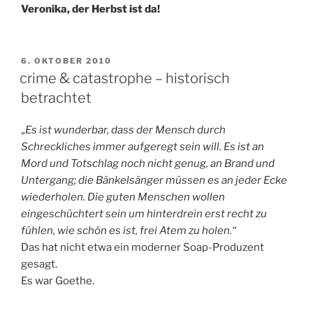
Veronika, der Herbst ist da!
VERÖFFENTLICHT
6. OKTOBER 2010
AM
crime & catastrophe – historisch
betrachtet
„
Es ist wunderbar, dass der Mensch durch
Schreckliches immer aufgeregt sein will. Es ist an
Mord und Totschlag noch nicht genug, an Brand und
Untergang; die Bänkelsänger müssen es an jeder Ecke
wiederholen. Die guten Menschen wollen
eingeschüchtert sein um hinterdrein erst recht zu
fühlen, wie schön es ist, frei Atem zu holen.“
Das hat nicht etwa ein moderner Soap-Produzent
gesagt.
Es war Goethe.