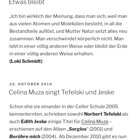
Etwas bleibt
„Ich bin wirklich der Meinung, dass man sich, weil man
aus vielen Atomen und Molekülen besteht, in all die
Bestandteile auflöst, und Mutter Natur setzt alles neu
zusammen. Man verschwindet körperlich nicht. Man
lebt in einer völlig anderen Weise oder bleibt der Erde
in einer völlig anderen Weise erhalten.
(Loki Schmidt)
VERÖFFENTLICHT
22. OKTOBER 2010
AM
Celina Muza singt Tefelski und Jeske
Schon ehe sie einander in der Celler Schule 2005
kennenlernten, schrieben sowohl
Norbert Tefelski
als
auch
Edith Jeske
einige Titel für
Celina Muza
–
erschienen auf den Alben „
Sorglos
“ (2001) und
Berühre mich
 (2004). Ab Dezember 2010 gibt es nun