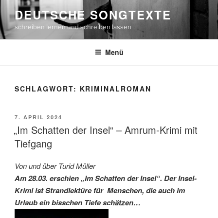
Zum
DEUTSCHE SONGTEXTE
Inhalt
schreiben lernen und schreiben lassen
springen
Menü
SCHLAGWORT: KRIMINALROMAN
VERÖFFENTLICHT
7. APRIL 2024
AM
„Im Schatten der Insel“ – Amrum-Krimi mit
Tiefgang
Von und über Turid Müller
Am 28.03. erschien „Im Schatten der Insel“. Der Insel-
Krimi ist Strandlektüre für Menschen, die auch im
Urlaub ein bisschen Tiefe schätzen…