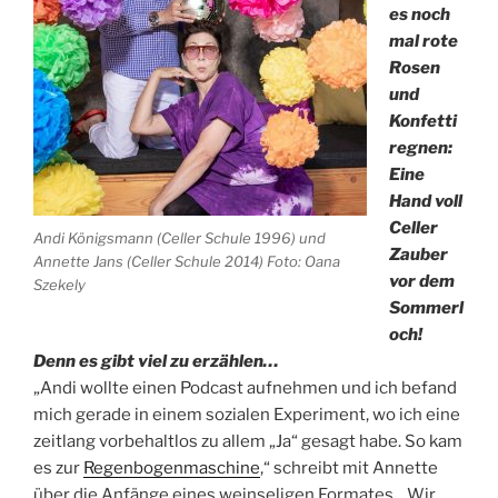
es noch
mal rote
Rosen
und
Konfetti
regnen:
Eine
Hand voll
Celler
Andi Königsmann (Celler Schule 1996) und
Zauber
Annette Jans (Celler Schule 2014) Foto: Oana
vor dem
Szekely
Sommerl
och!
Denn es gibt viel zu erzählen…
„Andi wollte einen Podcast aufnehmen und ich befand
mich gerade in einem sozialen Experiment, wo ich eine
zeitlang vorbehaltlos zu allem „Ja“ gesagt habe. So kam
es zur
Regenbogenmaschine
,“ schreibt mit Annette
über die Anfänge eines weinseligen Formates. „Wir