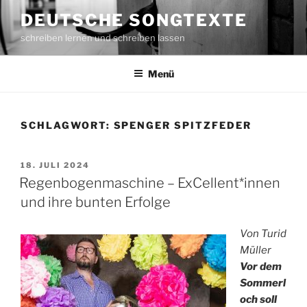
Zum
DEUTSCHE SONGTEXTE
Inhalt
schreiben lernen und schreiben lassen
springen
Menü
SCHLAGWORT: SPENGER SPITZFEDER
VERÖFFENTLICHT
18. JULI 2024
AM
Regenbogenmaschine – ExCellent*innen
und ihre bunten Erfolge
Von Turid
Müller
Vor dem
Sommerl
och soll