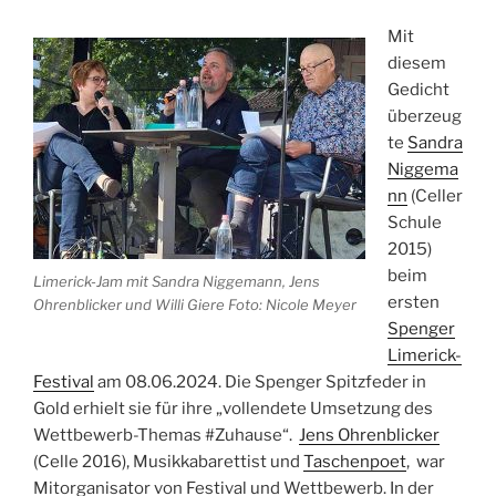
Mit
diesem
Gedicht
überzeug
te
Sandra
Niggema
nn
(Celler
Schule
2015)
beim
Limerick-Jam mit Sandra Niggemann, Jens
ersten
Ohrenblicker und Willi Giere Foto: Nicole Meyer
Spenger
Limerick-
Festival
am 08.06.2024. Die Spenger Spitzfeder in
Gold erhielt sie für ihre „vollendete Umsetzung des
Wettbewerb-Themas #Zuhause“.
Jens Ohrenblicker
(Celle 2016), Musikkabarettist und
Taschenpoet
, war
Mitorganisator von Festival und Wettbewerb. In der