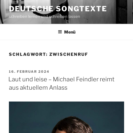
Zum
DEUTSCHE SONGTEXTE
Inhalt
schreiben lernen und schreiben lassen
springen
Menü
SCHLAGWORT: ZWISCHENRUF
VERÖFFENTLICHT
16. FEBRUAR 2024
AM
Laut und leise – Michael Feindler reimt
aus aktuellem Anlass