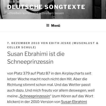
Zum
DEUTSCHE SONGTEXTE
Inhalt
schreiben lernen und schreiben lassen
springen
Menü
VERÖFFENTLICHT
7. DEZEMBER 2010
VON
EDITH JESKE (MUSENLUST &
AM
CELLER SCHULE)
Susan Ebrahimi ist die
Schneeprinzessin
von Platz 379 auf Platz 87 in den Airplaycharts seit
letzer Woche macht noch nicht den Hit. Aber die
Richtung stimmt schon mal. Und das Wetter passt
auch dazu. Und mich freuts vor allem deswegen, weil
meine „
Schneeprinzessin
“ (zum Hören auf das Wort
klicken) in der 2010-Version von
Susan Ebrahimi