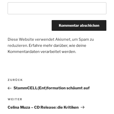
Diese Website verwendet Akismet, um Spam zu
reduzieren.
Erfahre mehr darüber, wie deine
Kommentardaten verarbeitet werden
.
Beitragsnavigation
ZURÜCK
Vorheriger
Beitrag
StammCELL(Ent)formation schäumt auf
WEITER
Nächster
Beitrag
Celina Muza – CD Release: die Kritiken