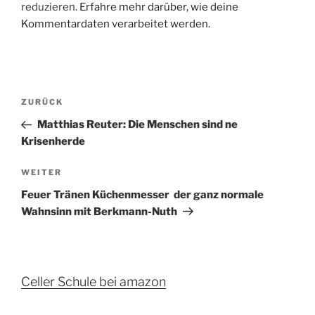
reduzieren.
Erfahre mehr darüber, wie deine
Kommentardaten verarbeitet werden
.
Beitragsnavigation
ZURÜCK
Vorheriger
Beitrag
Matthias Reuter: Die Menschen sind ne
Krisenherde
WEITER
Nächster
Beitrag
Feuer Tränen Küchenmesser  der ganz normale
Wahnsinn mit Berkmann-Nuth
Celler Schule bei amazon