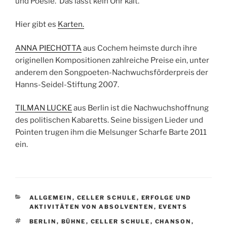
und Poesie. Das lässt kein Ohr kalt.
Hier gibt es
Karten.
ANNA PIECHOTTA
aus Cochem heimste durch ihre
originellen Kompositionen zahlreiche Preise ein, unter
anderem den Songpoeten-Nachwuchsförderpreis der
Hanns-Seidel-Stiftung 2007.
TILMAN LUCKE
aus Berlin ist die Nachwuchshoffnung
des politischen Kabaretts. Seine bissigen Lieder und
Pointen trugen ihm die Melsunger Scharfe Barte 2011
ein.
KATEGORIEN
ALLGEMEIN
,
CELLER SCHULE
,
ERFOLGE UND
AKTIVITÄTEN VON ABSOLVENTEN
,
EVENTS
SCHLAGWÖRTER
BERLIN
,
BÜHNE
,
CELLER SCHULE
,
CHANSON
,